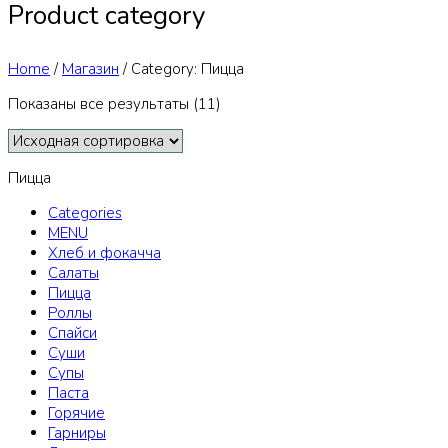
Product category
Home
/
Магазин
/
Category: Пицца
Показаны все результаты (11)
Пицца
Categories
MENU
Хлеб и фокачча
Салаты
Пицца
Роллы
Спайси
Суши
Супы
Паста
Горячие
Гарниры