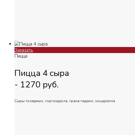
Заказать
Пицца
Пицца 4 сыра
-
1270
руб.
Сыры толеджио, горгондзола, грана падано, моцарелла