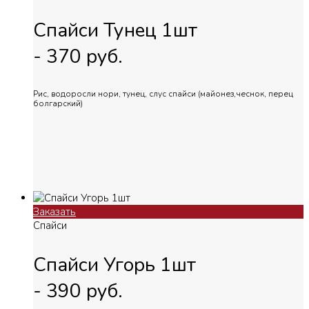
Спайси Тунец 1шт
-
370
руб.
Рис, водоросли нори, тунец, слус спайси (майонез,чеснок, перец
болгарский)
Заказать
Спайси
Спайси Угорь 1шт
-
390
руб.