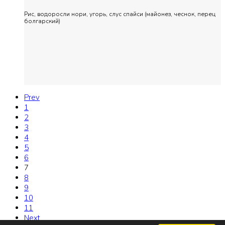
Рис, водоросли нори, угорь, слус спайси (майонез, чеснок, перец
болгарский)
Prev
1
2
3
4
5
6
7
8
9
10
11
Next